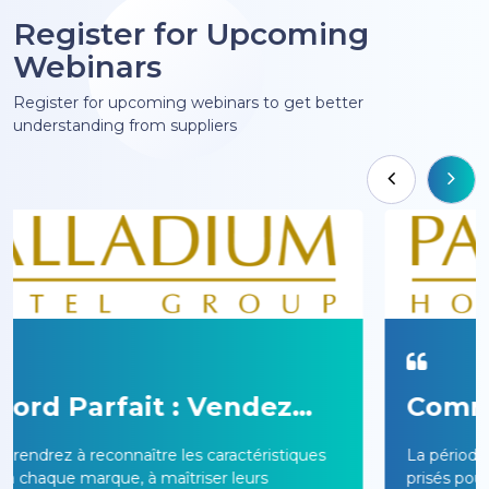
Register for Upcoming
Webinars
Register for upcoming webinars to get better
understanding from suppliers
Comme À La Maison, En
Mieux : Créez Des Séjours
La période des Fêtes est l'un des moments les plus
Des Fêtes Inoubliables
prisés pour voyager… et l'occasion idéale de faire