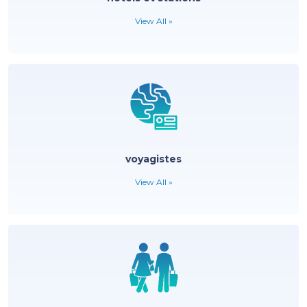
View All »
voyagistes
View All »